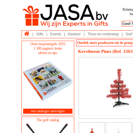
Relatie
bu
|
Gifts
|
Events
|
Kantoor
|
Thuis en onderweg
|
Golf
Ontdek meer producten uit de groep
Onze inspiratiegids 2025
1.300 pagina's leuke
Kerstboom Pines (Ref. 3363
ideeën en tips
een catalogus aanvragen
The golf catalog