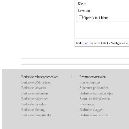
Kleur :
Levering :
Opdruk in 1 kleur
Klik
hier
om onze FAQ - Veelgestelde vr
|
Bedrukte relatiegeschenken
Promotiematerialen
Bedrukte USB Sticks
Pins en buttons
Bedrukte lanyards
Siliconen polsbanden
Bedrukte ballonnen
Bedrukte festivalbandjes
Bedrukte balpennen
Sport- en drinkflessen
Bedrukte paraplu's
Slapwraps
Bedrukte kleding
Bedrukte vlaggen
Bedrukte powerbanks
Bedrukte zonnebrillen