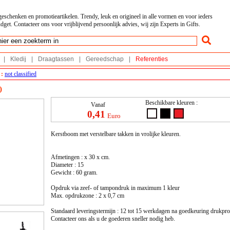
geschenken en promotieartikelen. Trendy, leuk en origineel in alle vormen en voor ieders
dget. Contacteer ons voor vrijblijvend persoonlijk advies, wij zijn Experts in Gifts.
|
Kledij
|
Draagtassen
|
Gereedschap
|
Referenties
 :
not classified
)
Beschikbare kleuren :
Vanaf
0,41
Euro
Kerstboom met verstelbare takken in vrolijke kleuren.
Afmetingen : x 30 x cm.
Diameter : 15
Gewicht : 60 gram.
Opdruk via zeef- of tampondruk in maximum 1 kleur
Max. opdrukzone : 2 x 0,7 cm
Standaard leveringstermijn : 12 tot 15 werkdagen na goedkeuring drukpro
Contacteer ons als u de goederen sneller nodig heb.