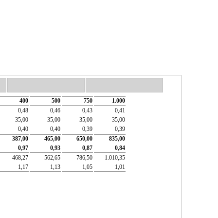
400
500
750
1.000
0,48
0,46
0,43
0,41
35,00
35,00
35,00
35,00
0,40
0,40
0,39
0,39
387,00
465,00
650,00
835,00
0,97
0,93
0,87
0,84
468,27
562,65
786,50
1.010,35
1,17
1,13
1,05
1,01