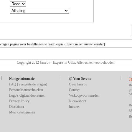
agen pagina over bestellingen te raadplegen. (Opent in een nieuw venster)
Copyright 2012 Jasa bv - Experts in Gifts. Alle rechten voorbehouden.
|
|
|
Nuttige informatie
@ Your Service
J
FAQ (Veelgestelde vragen)
Over Jasa bv
Re
pr
Personalisatietechnieken
Contact
pa
Logo's digitaal doorsturen
Verkoopvoorwaarden
Privacy Policy
Nieuwsbrief
Be
Disclaimer
Intranet
88
Meer catalogussen
Be