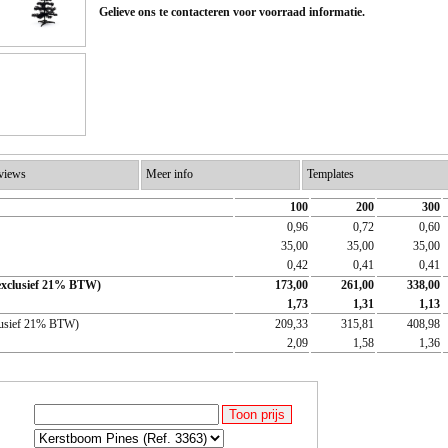
Gelieve ons te contacteren voor voorraad informatie.
views
Meer info
Templates
100
200
300
0,96
0,72
0,60
35,00
35,00
35,00
0,42
0,41
0,41
 (exclusief 21% BTW)
173,00
261,00
338,00
1,73
1,31
1,13
nclusief 21% BTW)
209,33
315,81
408,98
2,09
1,58
1,36