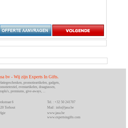
asa bv - Wij zijn Experts In Gifts.
latiegeschenken, promotieartikelen, gadgets,
omotietextiel, eventartikelen, draagtassen,
raplu's, premiums, give-aways, ...
ekstraat 6
Tel. : +32 50 241707
20 Torhout
Mail :
info@jasa.be
lgie
www.jasa.be
www.expertsingifts.com