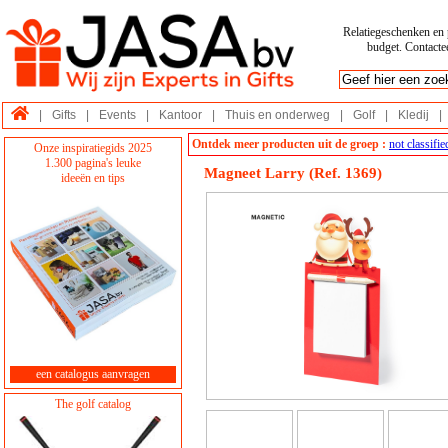
Relatiegeschenken en p
budget. Contactee
|
Gifts
|
Events
|
Kantoor
|
Thuis en onderweg
|
Golf
|
Kledij
|
Ontdek meer producten uit de groep :
not classifie
Onze inspiratiegids 2025
1.300 pagina's leuke
Magneet Larry (Ref. 1369)
ideeën en tips
een catalogus aanvragen
The golf catalog