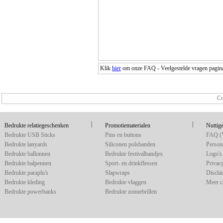
Klik
hier
om onze FAQ - Veelgestelde vragen pagina 
Co
|
|
Bedrukte relatiegeschenken
Promotiematerialen
Nuttige
Bedrukte USB Sticks
Pins en buttons
FAQ (V
Bedrukte lanyards
Siliconen polsbanden
Persona
Bedrukte ballonnen
Bedrukte festivalbandjes
Logo's 
Bedrukte balpennen
Sport- en drinkflessen
Privac
Bedrukte paraplu's
Slapwraps
Discla
Bedrukte kleding
Bedrukte vlaggen
Meer c
Bedrukte powerbanks
Bedrukte zonnebrillen