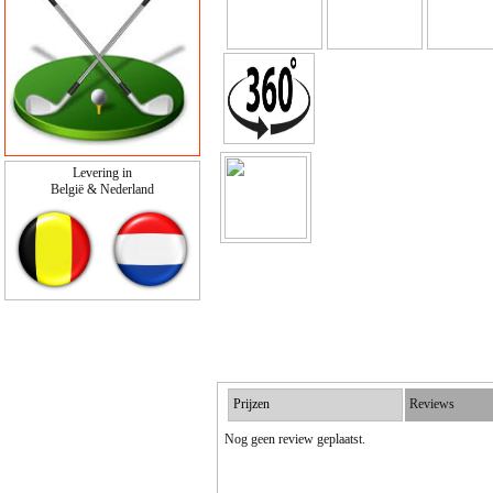
Levering in
België & Nederland
Prijzen
Reviews
Nog geen review geplaatst.