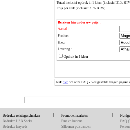
Totaal inclusief opdruk in 1 kleur (inclusief 21% BT
Prijs per stuk (inclusief 21% BTW)
Bereken hieronder uw prijs :
Aantal :
Product :
Kleur :
Levering :
Opdruk in 1 kleur
Klik
hier
om onze FAQ - Veelgestelde vragen pagina ov
|
|
Bedrukte relatiegeschenken
Promotiematerialen
Nuttige
Bedrukte USB Sticks
Pins en buttons
FAQ (V
Bedrukte lanyards
Siliconen polsbanden
Persona