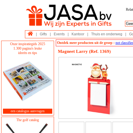
Relat
|
Gifts
|
Events
|
Kantoor
|
Thuis en onderweg
|
Go
Ontdek meer producten uit de groep :
not classifie
Onze inspiratiegids 2025
1.300 pagina's leuke
Magneet Larry (Ref. 1369)
ideeën en tips
een catalogus aanvragen
The golf catalog