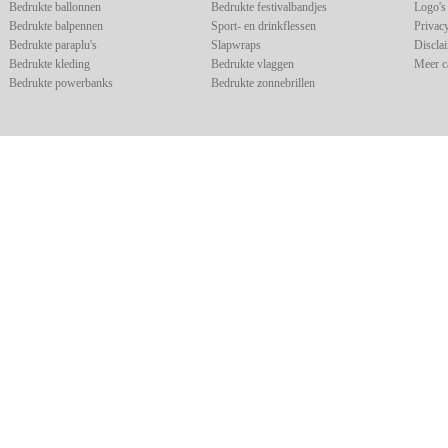
Bedrukte ballonnen
Bedrukte festivalbandjes
Logo's 
Bedrukte balpennen
Sport- en drinkflessen
Privac
Bedrukte paraplu's
Slapwraps
Discla
Bedrukte kleding
Bedrukte vlaggen
Meer c
Bedrukte powerbanks
Bedrukte zonnebrillen