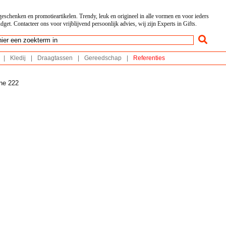
geschenken en promotieartikelen. Trendy, leuk en origineel in alle vormen en voor ieders
dget. Contacteer ons voor vrijblijvend persoonlijk advies, wij zijn Experts in Gifts.
|
Kledij
|
Draagtassen
|
Gereedschap
|
Referenties
ine 222