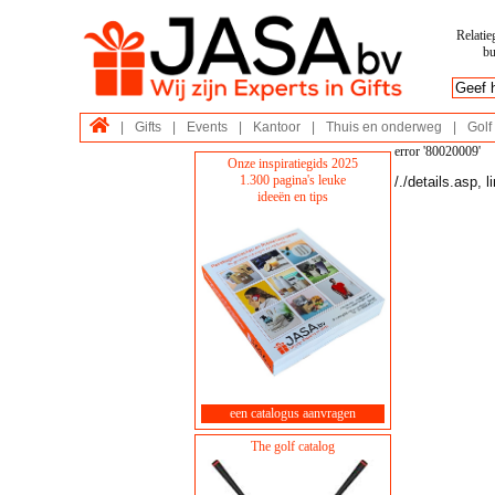
Relatie
bu
|
Gifts
|
Events
|
Kantoor
|
Thuis en onderweg
|
Golf
error '80020009'
Onze inspiratiegids 2025
1.300 pagina's leuke
/./details.asp
, l
ideeën en tips
een catalogus aanvragen
The golf catalog