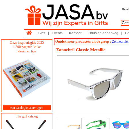
Relat
|
Gifts
|
Events
|
Kantoor
|
Thuis en onderweg
|
Go
Ontdek meer producten uit de groep :
Zonnebrille
Onze inspiratiegids 2025
1.300 pagina's leuke
Zonnebril Classic Metallic
ideeën en tips
een catalogus aanvragen
The golf catalog