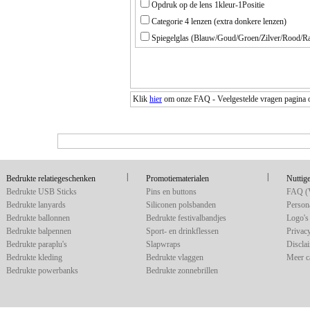
Opdruk op de lens 1kleur-1Positie
Categorie 4 lenzen (extra donkere lenzen)
Spiegelglas (Blauw/Goud/Groen/Zilver/Rood/R
Klik
hier
om onze FAQ - Veelgestelde vragen pagina ov
|
|
Bedrukte relatiegeschenken
Promotiematerialen
Nuttige
Bedrukte USB Sticks
Pins en buttons
FAQ (V
Bedrukte lanyards
Siliconen polsbanden
Persona
Bedrukte ballonnen
Bedrukte festivalbandjes
Logo's 
Bedrukte balpennen
Sport- en drinkflessen
Privac
Bedrukte paraplu's
Slapwraps
Discla
Bedrukte kleding
Bedrukte vlaggen
Meer c
Bedrukte powerbanks
Bedrukte zonnebrillen