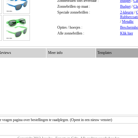
Zonnebrillen snel leverbaar :
Budget
/
Cla
Zonnebrillen op maat :
Budget
/
Cla
Speciale zonnebrillen :
2-kleurig
/
G
Rubbercoati
/
Metallic
Opties / hoesjes :
Beschermho
Alle zonnebrillen :
Klik hier
eviews
Meer info
Templates
vragen pagina over bestellingen te raadplegen. (Opent in een nieuw venster)