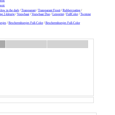
ssic
ssic
low in the dark
/
Transparant
/
Transparant Frosti
/
Rubbercoating
/
ng 2-kleurig
/
Vouwbaar
/
Vouwbaar Duo
/
Lensprint
/
FullColor
/
Twotone
esjes
/
Beschermhoesjes Full-Color
/
Beschermhoesjes Full-Color