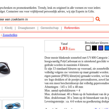
geschenken en promotieartikelen. Trendy, leuk en origineel in alle vormen en voor ieders
dget. Contacteer ons voor vrijblijvend persoonlijk advies, wij zijn Experts in Gifts.
|
Kledij
|
Draagtassen
|
Gereedschap
|
Referenties
 :
Zonnebrillen
Beschikbare kleuren 
Vanaf
1,03
Euro
Deze mooie blinkende zonnebril met UV400 Categorie 3 
hoogwaardig PolyCarbonaat en is uitstekend geschikt vo
gedrukt worden in maximim 4 kleuren.
Er zijn 13 standaard kleuren op voorraad, zie zonnebrill
volledig volgens uw vereisten op maat gemaakt worden. 
eigen pantone (PMS) kleur(en) gemaakt worden, we kunn
uw logo drukken of de pootjes personaliseren, zowel la
van een mooi beschermhoesje dat volledig gepersonalise
Afmetingen : 145 x 145 x 48 mm
Max. aantal opdrukkleuren = 4
Max. drukformaat: 40 x 8mm op de buitenkant van de po
Max. drukformaat: 30 x 5mm op de binnenkant van de p
Leveringstermijn : ca. 4-6 weken na goedkeuring drukpr