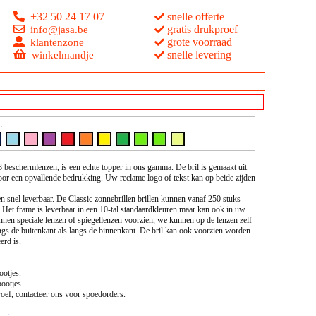
+32 50 24 17 07
snelle offerte
gratis drukproef
info@jasa.be
grote voorraad
klantenzone
snelle levering
winkelmandje
:
beschermlenzen, is een echte topper in ons gamma. De bril is gemaakt uit
or een opvallende bedrukking. Uw reclame logo of tekst kan op beide zijden
en snel leverbaar. De Classic zonnebrillen brillen kunnen vanaf 250 stuks
Het frame is leverbaar in een 10-tal standaardkleuren maar kan ook in uw
en speciale lenzen of spiegellenzen voorzien, we kunnen op de lenzen zelf
ngs de buitenkant als langs de binnenkant. De bril kan ook voorzien worden
erd is.
otjes.
ootjes.
oef, contacteer ons voor spoedorders.