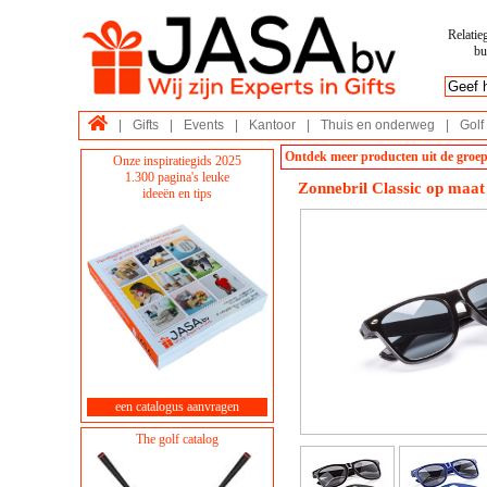
Relatie
bu
|
Gifts
|
Events
|
Kantoor
|
Thuis en onderweg
|
Golf
Ontdek meer producten uit de groep
Onze inspiratiegids 2025
1.300 pagina's leuke
Zonnebril Classic op maat
ideeën en tips
een catalogus aanvragen
The golf catalog