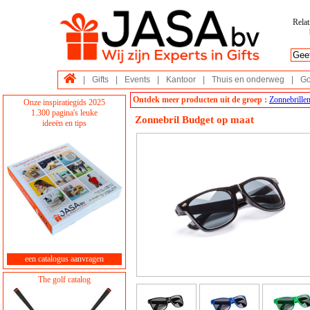
Relat
|
Gifts
|
Events
|
Kantoor
|
Thuis en onderweg
|
Go
Ontdek meer producten uit de groep :
Zonnebrille
Onze inspiratiegids 2025
1.300 pagina's leuke
Zonnebril Budget op maat
ideeën en tips
een catalogus aanvragen
The golf catalog