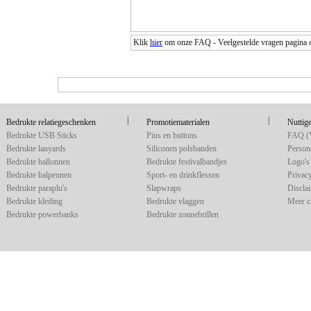
Klik
hier
om onze FAQ - Veelgestelde vragen pagina ov
|
|
Bedrukte relatiegeschenken
Promotiematerialen
Nuttige
Bedrukte USB Sticks
Pins en buttons
FAQ (V
Bedrukte lanyards
Siliconen polsbanden
Persona
Bedrukte ballonnen
Bedrukte festivalbandjes
Logo's 
Bedrukte balpennen
Sport- en drinkflessen
Privac
Bedrukte paraplu's
Slapwraps
Discla
Bedrukte kleding
Bedrukte vlaggen
Meer c
Bedrukte powerbanks
Bedrukte zonnebrillen