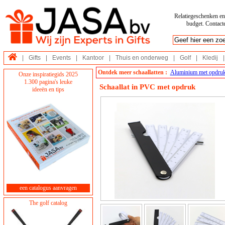
Relatiegeschenken en 
budget. Contacte
|
Gifts
|
Events
|
Kantoor
|
Thuis en onderweg
|
Golf
|
Kledij
|
Ontdek meer schaallatten :
Aluminium met opdru
Onze inspiratiegids 2025
1.300 pagina's leuke
Schaallat in PVC met opdruk
ideeën en tips
een catalogus aanvragen
The golf catalog