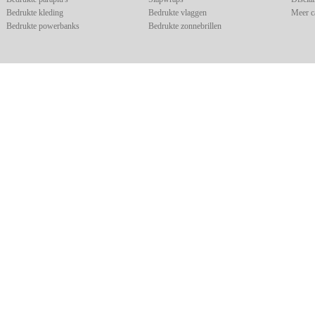
Bedrukte kleding
Bedrukte vlaggen
Meer c
Bedrukte powerbanks
Bedrukte zonnebrillen