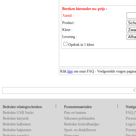
Bereken hieronder uw prijs :
Aantal :
Product :
Kleur :
Levering :
Opdruk in 1 kleur
Klik
hier
om onze FAQ - Veelgestelde vragen pagina o
C
|
|
Bedrukte relatiegeschenken
Promotiematerialen
Nuttige
Bedrukte USB Sticks
Pins en buttons
FAQ (V
Bedrukte lanyards
Siliconen polsbanden
Persona
Bedrukte ballonnen
Bedrukte festivalbandjes
Logo's 
Bedrukte balpennen
Sport- en drinkflessen
Privac
Bedrukte paraplu's
Slapwraps
Discla