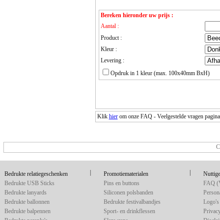
Bereken hieronder uw prijs :
Aantal :
Product :
Kleur :
Levering :
Opdruk in 1 kleur (max. 100x40mm BxH)
Klik
hier
om onze FAQ - Veelgestelde vragen pagina o
C
|
|
Bedrukte relatiegeschenken
Promotiematerialen
Nuttige
Bedrukte USB Sticks
Pins en buttons
FAQ (V
Bedrukte lanyards
Siliconen polsbanden
Persona
Bedrukte ballonnen
Bedrukte festivalbandjes
Logo's 
Bedrukte balpennen
Sport- en drinkflessen
Privac