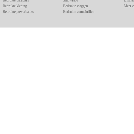
Bedrukte paraplu's
Slapwraps
Discla
Bedrukte kleding
Bedrukte vlaggen
Meer c
Bedrukte powerbanks
Bedrukte zonnebrillen