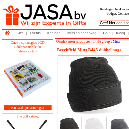
Relatiegeschenken en 
budget. Contacte
|
Gifts
|
Events
|
Kantoor
|
Thuis en onderweg
|
Golf
|
Kledij
|
Ontdek meer producten uit de groep :
Muts
Onze inspiratiegids 2025
1.300 pagina's leuke
Beechfield Muts B445 dubbellaags
ideeën en tips
een catalogus aanvragen
The golf catalog