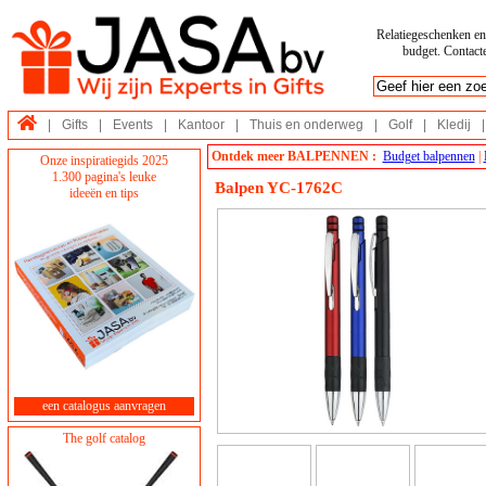
Relatiegeschenken en 
budget. Contacte
|
Gifts
|
Events
|
Kantoor
|
Thuis en onderweg
|
Golf
|
Kledij
|
Ontdek meer BALPENNEN :
Budget balpennen
|
Onze inspiratiegids 2025
1.300 pagina's leuke
Balpen YC-1762C
ideeën en tips
een catalogus aanvragen
The golf catalog