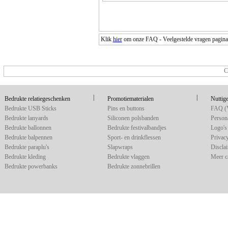
Klik
hier
om onze FAQ - Veelgestelde vragen pagina o
C
|
|
Bedrukte relatiegeschenken
Promotiematerialen
Nuttige
Bedrukte USB Sticks
Pins en buttons
FAQ (V
Bedrukte lanyards
Siliconen polsbanden
Persona
Bedrukte ballonnen
Bedrukte festivalbandjes
Logo's 
Bedrukte balpennen
Sport- en drinkflessen
Privac
Bedrukte paraplu's
Slapwraps
Discla
Bedrukte kleding
Bedrukte vlaggen
Meer c
Bedrukte powerbanks
Bedrukte zonnebrillen