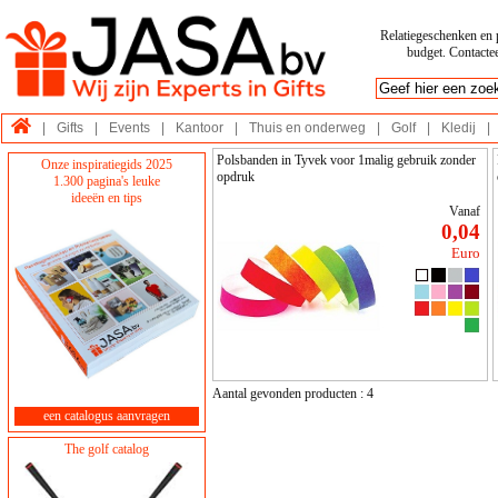
Relatiegeschenken en p
budget. Contactee
|
Gifts
|
Events
|
Kantoor
|
Thuis en onderweg
|
Golf
|
Kledij
|
Polsbanden in Tyvek voor 1malig gebruik zonder
Onze inspiratiegids 2025
opdruk
1.300 pagina's leuke
ideeën en tips
Vanaf
0,04
Euro
Aantal gevonden producten : 4
een catalogus aanvragen
The golf catalog