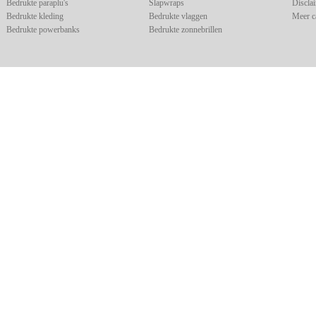
Bedrukte paraplu's
Slapwraps
Discla
Bedrukte kleding
Bedrukte vlaggen
Meer c
Bedrukte powerbanks
Bedrukte zonnebrillen