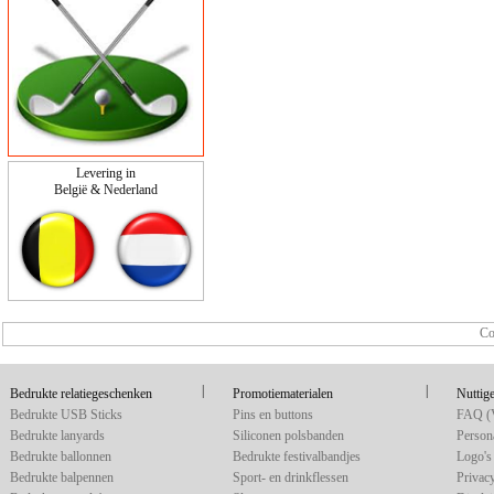
Levering in
België & Nederland
Co
|
|
Bedrukte relatiegeschenken
Promotiematerialen
Nuttige
Bedrukte USB Sticks
Pins en buttons
FAQ (V
Bedrukte lanyards
Siliconen polsbanden
Persona
Bedrukte ballonnen
Bedrukte festivalbandjes
Logo's 
Bedrukte balpennen
Sport- en drinkflessen
Privac