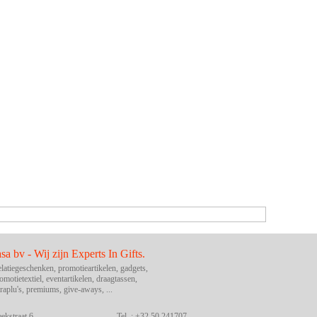
asa bv - Wij zijn Experts In Gifts.
latiegeschenken, promotieartikelen, gadgets,
omotietextiel, eventartikelen, draagtassen,
raplu's, premiums, give-aways, ...
ekstraat 6
Tel. : +32 50 241707