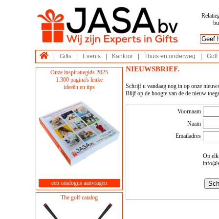
Relatie
bu
|
Gifts
|
Events
|
Kantoor
|
Thuis en onderweg
|
Golf
NIEUWSBRIEF.
Onze inspiratiegids 2025
1.300 pagina's leuke
Schrijf u vandaag nog in op onze nieuws
ideeën en tips
Blijf op de hoogte van de de nieuw toeg
Voornaam
Naam
Emailadres
Op elk
info@e
een catalogus aanvragen
The golf catalog