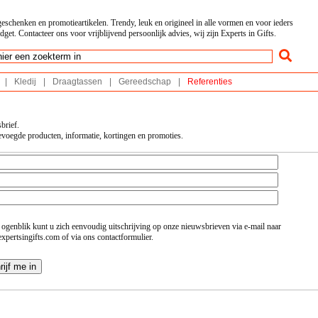
geschenken en promotieartikelen. Trendy, leuk en origineel in alle vormen en voor ieders
dget. Contacteer ons voor vrijblijvend persoonlijk advies, wij zijn Experts in Gifts.
|
Kledij
|
Draagtassen
|
Gereedschap
|
Referenties
brief.
evoegde producten, informatie, kortingen en promoties.
 ogenblik kunt u zich eenvoudig uitschrijving op onze nieuwsbrieven via e-mail naar
xpertsingifts.com of via ons contactformulier.