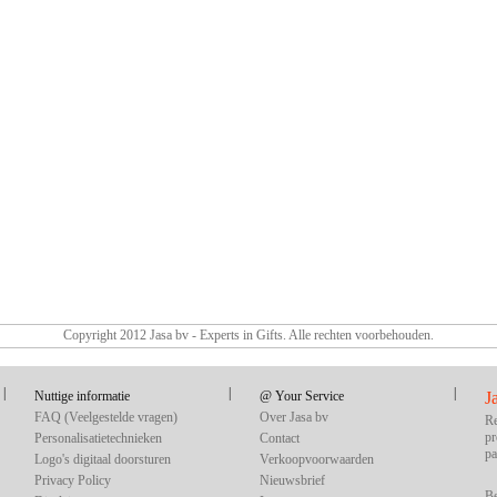
Copyright 2012 Jasa bv - Experts in Gifts. Alle rechten voorbehouden.
|
|
|
Nuttige informatie
@ Your Service
J
FAQ (Veelgestelde vragen)
Over Jasa bv
Re
pr
Personalisatietechnieken
Contact
pa
Logo's digitaal doorsturen
Verkoopvoorwaarden
Privacy Policy
Nieuwsbrief
Be