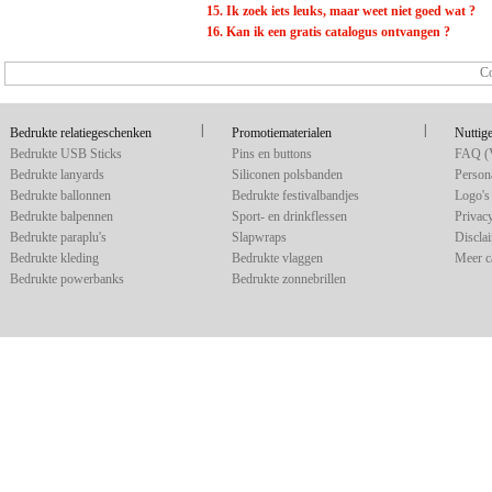
15. Ik zoek iets leuks, maar weet niet goed wat ?
16. Kan ik een gratis catalogus ontvangen ?
Co
|
|
Bedrukte relatiegeschenken
Promotiematerialen
Nuttige
Bedrukte USB Sticks
Pins en buttons
FAQ (V
Bedrukte lanyards
Siliconen polsbanden
Persona
Bedrukte ballonnen
Bedrukte festivalbandjes
Logo's 
Bedrukte balpennen
Sport- en drinkflessen
Privac
Bedrukte paraplu's
Slapwraps
Discla
Bedrukte kleding
Bedrukte vlaggen
Meer c
Bedrukte powerbanks
Bedrukte zonnebrillen