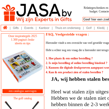
Relatiegeschenken en p
budget. Contactee
|
Gifts
|
Events
|
Kantoor
|
Thuis en onderweg
|
Golf
|
Kledij
|
FAQ, Veelgestelde vragen :
Onze inspiratiegids 2025
1.300 pagina's leuke
Hieronder vindt u een overzicht van veel gestelde vrage
ideeën en tips
Hebt u echter nog een vraag die u hieronder niet terugvi
1. Hoe plaats ik een online bestelling ?
2. Is mijn bestelling of online bestelling bindend ?
3. Kunnen die digitale drukproeven aangepast wo
4. Kan ik een product zien of stalen bestellen ?
JA, wij hebben stalen be
Heel wat stalen zijn uitg
een catalogus aanvragen
Hebben we de stalen niet 
The golf catalog
hebben binnen de 2-3 wer