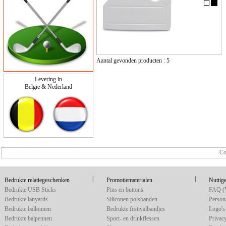
Aantal gevonden producten : 5
Levering in
België & Nederland
Co
|
|
Bedrukte relatiegeschenken
Promotiematerialen
Nuttige
Bedrukte USB Sticks
Pins en buttons
FAQ (V
Bedrukte lanyards
Siliconen polsbanden
Persona
Bedrukte ballonnen
Bedrukte festivalbandjes
Logo's 
Bedrukte balpennen
Sport- en drinkflessen
Privac