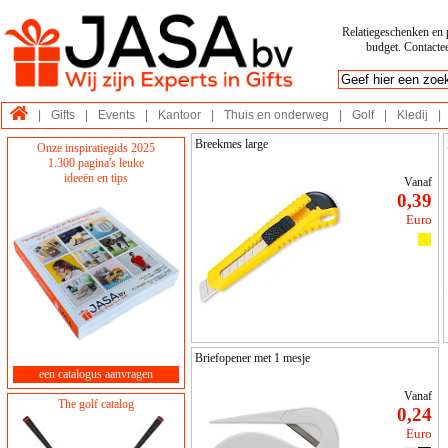
Relatiegeschenken en p
budget. Contactee
|
Gifts
|
Events
|
Kantoor
|
Thuis en onderweg
|
Golf
|
Kledij
|
Breekmes large
Onze inspiratiegids 2025
1.300 pagina's leuke
ideeën en tips
Vanaf
0,39
Euro
Briefopener met 1 mesje
een catalogus aanvragen
Vanaf
The golf catalog
0,24
Euro