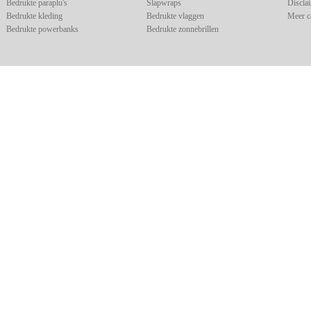
Bedrukte paraplu's
Slapwraps
Discla
Bedrukte kleding
Bedrukte vlaggen
Meer c
Bedrukte powerbanks
Bedrukte zonnebrillen